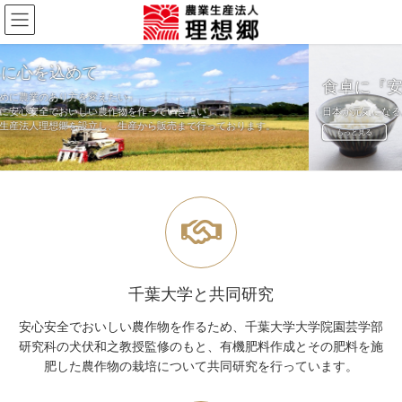
コ
ナ
ン
ビ
テ
ゲ
ン
ー
ツ
シ
食卓に『安心・安全・美味しいお米
へ
ョ
きたい」
日本が元気になるようなお米の育成に取り組んでいます。
Previous
Next
ス
ン
まで行っております。
もっと見る
キ
に
ッ
移
プ
動
千葉大学と共同研究
安心安全でおいしい農作物を作るため、千葉大学大学院園芸学部
研究科の犬伏和之教授監修のもと、有機肥料作成とその肥料を施
肥した農作物の栽培について共同研究を行っています。